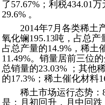
了
57.67%
；利税
434.01
万
29.6%
。
2014
年
7
月各类稀土
氧化镧
195.13
吨，占总产
占总产量的
14.9%
，稀土
11.49%
。销量居前三位的
总销量的
23.03%
；其他
的
17.3%
；稀土催化材料
1
稀土市场运行态势：
是：月初回升，月中回跌