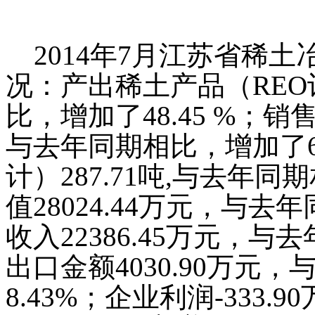
2014
年
7
月江苏省稀土
况：产出稀土产品（
REO
比，增加了
48.45 %
；销
与去年同期相比，增加了
计）
287.71
吨
,
与去年同期
值
28024.44
万元，与去年
收入
22386.45
万元，与去
出口金额
4030.90
万元，
8.43%
；企业利润
-333.90