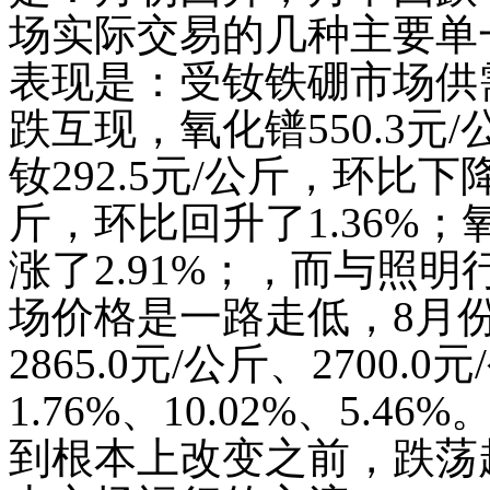
场实际交易的几种主要单
表现是：受钕铁硼市场供
跌互现，氧化镨
550.3
元
/
钕
292.5
元
/
公斤，环比下
斤，环比回升了
1.36%
；
涨了
2.91%
；，而与照明
场价格是一路走低，
8
月
2865.0
元
/
公斤、
2700.0
元
/
1.76%
、
10.02%
、
5.46%
到根本上改变之前，跌荡