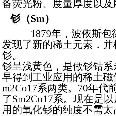
备荧光粉、度量厚度以及
钐（
Sm
）
1879年，波依斯包
发现了新的稀土元素，并
钐。
钐呈浅黄色，是做钐钴系
早得到工业应用的稀土磁体
m2Co17系两类。70年
了Sm2Co17系。现在
用的氧化钐的纯度不需太